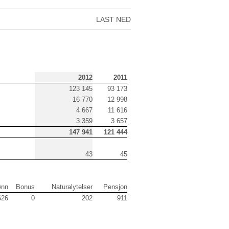
LAST NED
2012
2011
123 145
93 173
16 770
12 998
4 667
11 616
3 359
3 657
147 941
121 444
43
45
ønn
Bonus
Naturalytelser
Pensjon
626
0
202
911