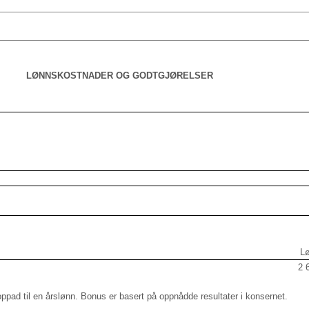
LØNNSKOSTNADER OG GODTGJØRELSER
L
2 
pad til en årslønn. Bonus er basert på oppnådde resultater i konsernet.