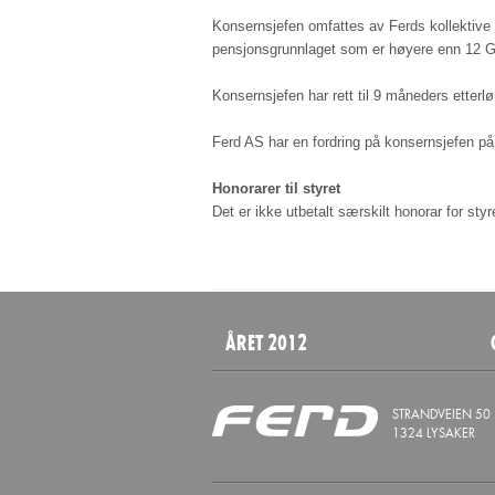
Konsernsjefen omfattes av Ferds kollektive 
pensjonsgrunnlaget som er høyere enn 12 G, 
Konsernsjefen har rett til 9 måneders etterlø
Ferd AS har en fordring på konsernsjefen på
Honorarer til styret
Det er ikke utbetalt særskilt honorar for sty
ÅRET 2012
STRANDVEIEN 50
1324 LYSAKER