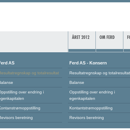
ÅRET 2012
OM FERD
F
Ferd AS
Ferd AS - Konsern
Resultatregnskap og totalresultat
Resultatregnskap og totalresulta
Balanse
Balanse
Oppstilling over endring i
Oppstilling over endring i
egenkapitalen
egenkapitalen
Kontanstrømoppstilling
Kontantstrømoppstilling
Revisors beretning
Revisors beretning