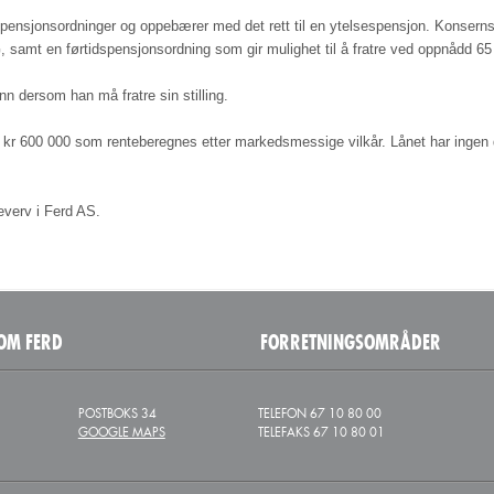
pensjonsordninger og oppebærer med det rett til en ytelsespensjon. Konsernsj
samt en førtidspensjonsordning som gir mulighet til å fratre ved oppnådd 65 
nn dersom han må fratre sin stilling.
 kr 600 000 som renteberegnes etter markedsmessige vilkår. Lånet har ingen 
reverv i Ferd AS.
OM FERD
FORRETNINGSOMRÅDER
POSTBOKS 34
TELEFON 67 10 80 00
GOOGLE MAPS
TELEFAKS 67 10 80 01