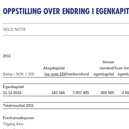
OPPSTILLING OVER ENDRING I EGENKAPI
VELG NOTE
2011
Annen
Aksjekapital
innskutt
Sum inn
Beløp i NOK 1 000
(
se note 22)
Overkursfond
egenkapital
egenka
Egenkapital
31.12.2010
183 268
3 057 405
809 905
4 0
Totalresultat 2011
Eiertransaksjoner
Tilgang ikke-