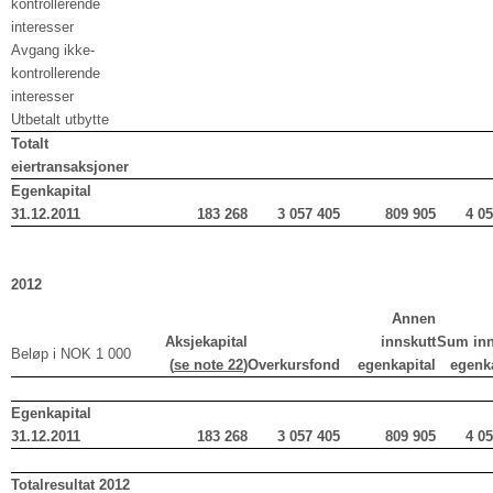
kontrollerende
interesser
Avgang ikke-
kontrollerende
interesser
Utbetalt utbytte
Totalt
eiertransaksjoner
Egenkapital
31.12.2011
183 268
3 057 405
809 905
4 0
2012
Annen
Aksjekapital
innskutt
Sum inn
Beløp i NOK 1 000
(
se note 22
)
Overkursfond
egenkapital
egenka
Egenkapital
31.12.2011
183 268
3 057 405
809 905
4 0
Totalresultat 2012